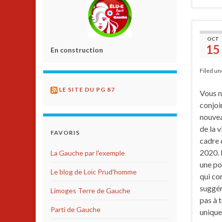
OCT
15
En construction
Filed u
LE SITE DU PG 87
Vous n
conjoi
nouvea
de la v
FAVORIS
cadre 
2020. L
La Gauche par l'exemple
une po
Le blog de Loïc Prud'homme
qui co
suggér
Limoges Terre de Gauche
pas à t
Parti de Gauche
uniqu