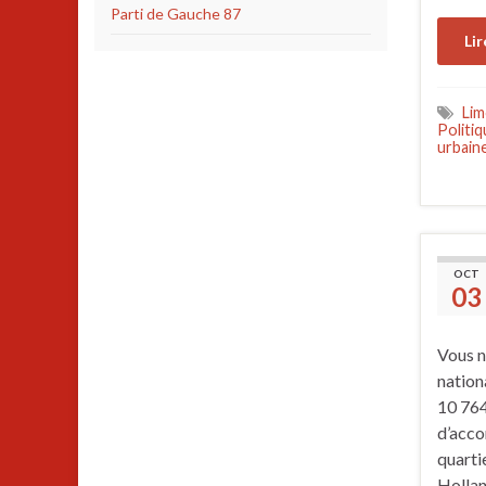
Parti de Gauche 87
Lir
Li
Politiq
urbain
OCT
03
Vous n
nation
10 764
d’acco
quarti
Hollan