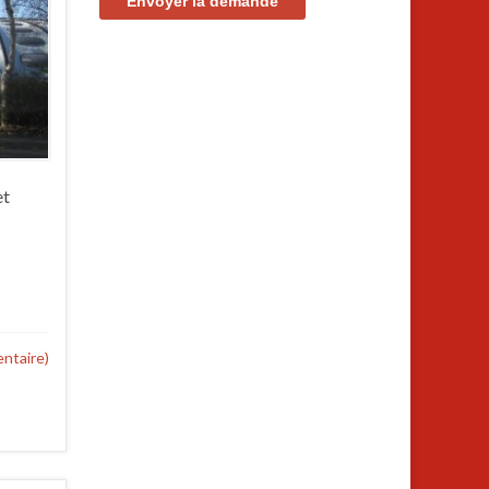
et
ntaire)