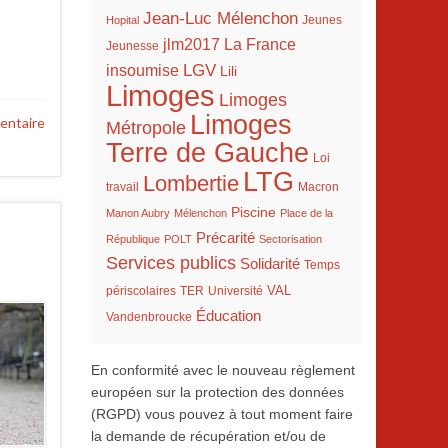
Jean-Luc Mélenchon
Hopital
Jeunes
La France
jlm2017
Jeunesse
LGV
insoumise
Lili
Limoges
Limoges
Limoges
entaire
Métropole
Terre de Gauche
Loi
LTG
Lombertie
travail
Macron
Piscine
Manon Aubry
Mélenchon
Place de la
Précarité
République
POLT
Sectorisation
Services publics
Solidarité
Temps
VAL
TER
périscolaires
Université
Éducation
Vandenbroucke
En conformité avec le nouveau règlement
européen sur la protection des données
(RGPD) vous pouvez à tout moment faire
la demande de récupération et/ou de