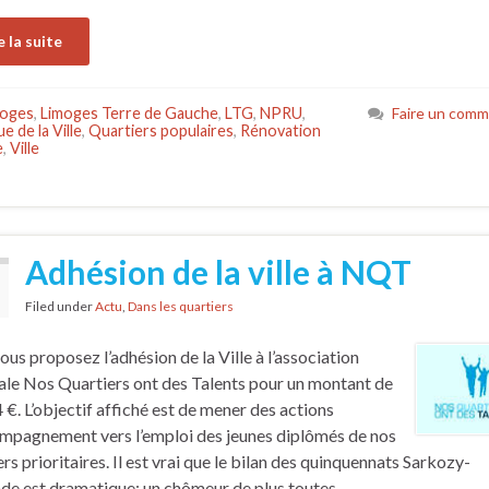
e la suite
moges
,
Limoges Terre de Gauche
,
LTG
,
NPRU
,
Faire un comm
ue de la Ville
,
Quartiers populaires
,
Rénovation
e
,
Ville
Adhésion de la ville à NQT
Filed under
Actu
,
Dans les quartiers
ous proposez l’adhésion de la Ville à l’association
ale Nos Quartiers ont des Talents pour un montant de
 €. L’objectif affiché est de mener des actions
mpagnement vers l’emploi des jeunes diplômés de nos
ers prioritaires. Il est vrai que le bilan des quinquennats Sarkozy-
de est dramatique: un chômeur de plus toutes …