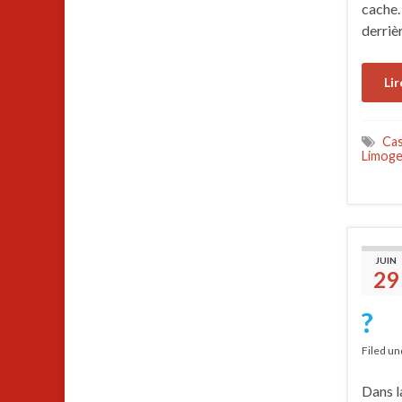
cache. 
derriè
Lir
Cas
Limog
JUIN
29
?
Filed u
Dans l