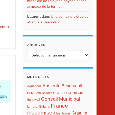
mondiale de l’élevage paysan et des
animaux de la ferme !
Laurent
dans
Une centaine d’érables
abattus à Beaublanc…
entaire
ARCHIVES
Archives
MOTS CLEFS
Austérité
Beaubreuil
Aquapolis
BFM
Climat
Carte scolaire
CGT
CHU
Code
Conseil Municipal
du travail
France
Emploi
Enfants
insoumise
Gratuité
Gilets Jaunes