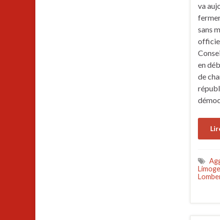
va auj
fermer
sans m
offici
Conseil
en déb
de cha
républ
démocr
Lir
Ag
Limoge
Lomber