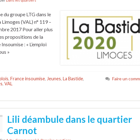
nder
Dans les quartiers
e du groupe LTG dans le
à Limoges (VAL) n° 119 –
bre 2017 Pour aller plus
Les propositions de la
 Insoumise : « L’emploi
ous »
lois
,
France insoumise
,
Jeunes
,
La Bastide
,
Faire un comm
es
,
VAL
Lili déambule dans le quartier
Carnot