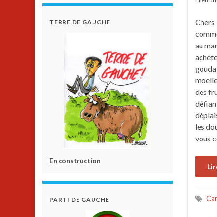
Filed u
Chers 
TERRE DE GAUCHE
comme 
au ma
achete
gouda 
moelle
des fr
défian
déplai
les do
vous c
En construction
Lir
Ca
PARTI DE GAUCHE