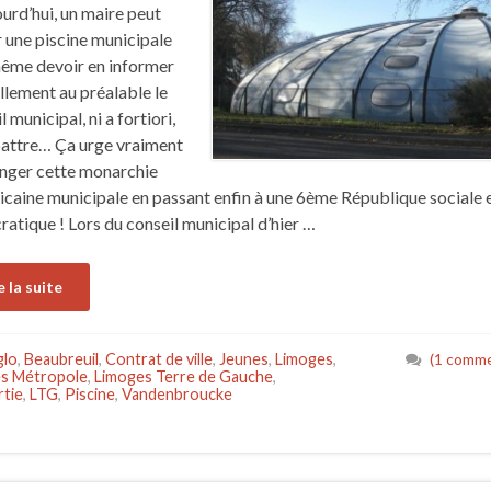
ourd’hui, un maire peut
 une piscine municipale
ême devoir en informer
ellement au préalable le
 municipal, ni a fortiori,
attre… Ça urge vraiment
nger cette monarchie
icaine municipale en passant enfin à une 6ème République sociale 
atique ! Lors du conseil municipal d’hier …
e la suite
glo
,
Beaubreuil
,
Contrat de ville
,
Jeunes
,
Limoges
,
(1 comme
s Métropole
,
Limoges Terre de Gauche
,
tie
,
LTG
,
Piscine
,
Vandenbroucke