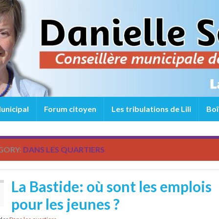
unicipal
Forum citoyen
Les tribulations de Lili
Boî
GORY:
DANS LES QUARTIERS
La Bastide: où sont les emplois
pour les jeunes ?