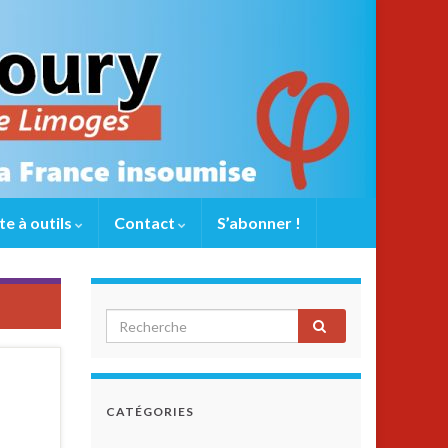
te à outils
Contact
S’abonner !
CATÉGORIES