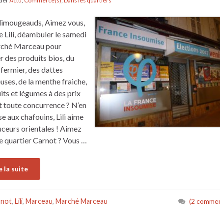
nder
Actu
,
Commerce(s)
,
Dans les quartiers
limougeauds, Aimez vous,
Lili, déambuler le samedi
rché Marceau pour
r des produits bios, du
fermier, des dattes
uses, de la menthe fraiche,
uits et légumes à des prix
t toute concurrence ? N’en
se aux chafouins, Lili aime
uceurs orientales ! Aimez
e quartier Carnot ? Vous …
e la suite
rnot
,
Lili
,
Marceau
,
Marché Marceau
(2 commen