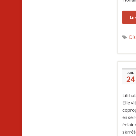
Lir
Dis
JUIL
24
Lili h
Elle v
coprop
en se 
éclair 
s’arrêt