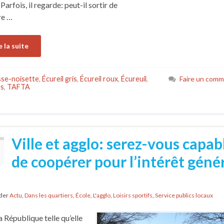
Parfois, il regarde: peut-il sortir de
re …
e la suite
se-noisette
,
Écureil gris
,
Écureil roux
,
Écureuil
,
Faire un comm
es
,
TAFTA
Ville et agglo: serez-vous capab
de coopérer pour l’intérêt géné
nder
Actu
,
Dans les quartiers
,
École
,
L'agglo
,
Loisirs sportifs
,
Service publics locaux
a République telle qu’elle