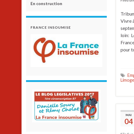
Filed u
En construction
Tribun
Vivre 
FRANCE INSOUMISE
septem
loin: 
France
pour t
Emp
Limog
MAI
04