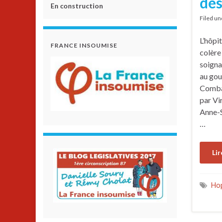
des
En construction
Filed u
L’hôpi
FRANCE INSOUMISE
colère
soigna
au gou
Combat
par Vi
Anne-S
…
Lir
Hop