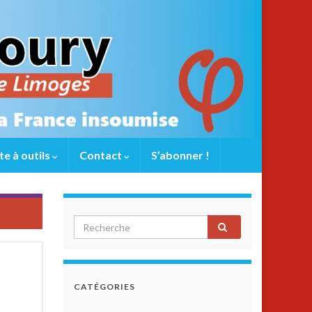
te à outils
Contact
S’abonner !
e
CATÉGORIES