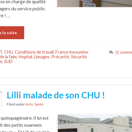
ise en charge de qualité
agers du service public.
nt ! …
e la suite
T
,
CHU
,
Conditions de travail
,
France insoumise
,
(1 comme
e la faim
,
Hopital
,
Limoges
,
Précarité
,
Sécurité
ie
,
SUD
Lilli malade de son CHU !
Filed under
Actu
,
Santé
t quinquagénaire. Il lui est
it des petits examens
 ta vie ». Et Lili de vouloir