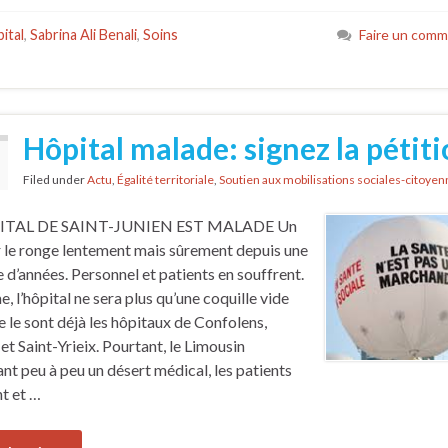
ital
,
Sabrina Ali Benali
,
Soins
Faire un comm
Hôpital malade: signez la pétiti
Filed under
Actu
,
Égalité territoriale
,
Soutien aux mobilisations sociales-citoye
ITAL DE SAINT-JUNIEN EST MALADE Un
 le ronge lentement mais sûrement depuis une
e d’années. Personnel et patients en souffrent.
, l’hôpital ne sera plus qu’une coquille vide
le sont déjà les hôpitaux de Confolens,
 et Saint-Yrieix. Pourtant, le Limousin
nt peu à peu un désert médical, les patients
nt et …