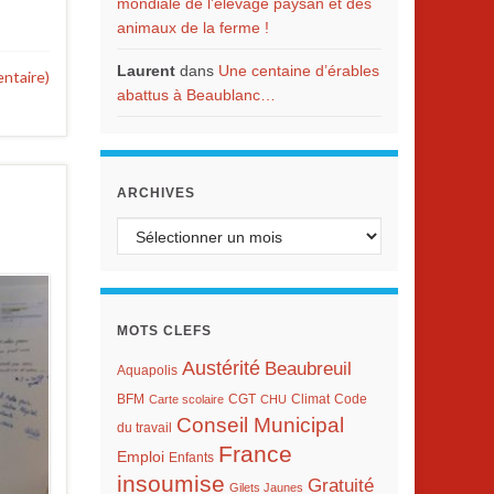
mondiale de l’élevage paysan et des
animaux de la ferme !
Laurent
dans
Une centaine d’érables
ntaire)
abattus à Beaublanc…
ARCHIVES
Archives
MOTS CLEFS
Austérité
Beaubreuil
Aquapolis
BFM
Climat
Carte scolaire
CGT
CHU
Code
Conseil Municipal
du travail
France
Emploi
Enfants
insoumise
Gratuité
Gilets Jaunes