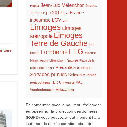
Jean-Luc Mélenchon
Hopital
Jeunes
La France
jlm2017
Jeunesse
LGV
insoumise
Lili
Limoges
Limoges
Limoges
Métropole
Terre de Gauche
Loi
LTG
ntaire)
Lombertie
travail
Macron
Piscine
Manon Aubry
Mélenchon
Place de la
Précarité
République
POLT
Sectorisation
Services publics
Solidarité
Temps
VAL
TER
périscolaires
Université
Éducation
Vandenbroucke
En conformité avec le nouveau règlement
européen sur la protection des données
(RGPD) vous pouvez à tout moment faire
la demande de récupération et/ou de