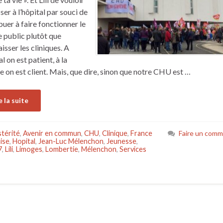
ser à l’hôpital par souci de
buer à faire fonctionner le
e public plutôt que
isser les cliniques. A
al on est patient, à la
ue on est client. Mais, que dire, sinon que notre CHU est …
e la suite
térité
,
Avenir en commun
,
CHU
,
Clinique
,
France
Faire un comm
ise
,
Hopital
,
Jean-Luc Mélenchon
,
Jeunesse
,
7
,
Lili
,
Limoges
,
Lombertie
,
Mélenchon
,
Services