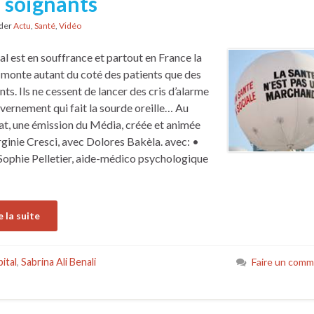
 soignants
nder
Actu
,
Santé
,
Vidéo
tal est en souffrance et partout en France la
 monte autant du coté des patients que des
nts. Ils ne cessent de lancer des cris d’alarme
vernement qui fait la sourde oreille… Au
, une émission du Média, créée et animée
rginie Cresci, avec Dolores Bakèla. avec: •
ophie Pelletier, aide-médico psychologique
e la suite
ital
,
Sabrina Ali Benali
Faire un comm