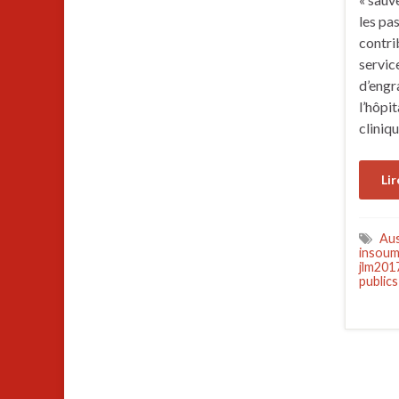
les pas
contri
servic
d’engra
l’hôpit
cliniq
Lir
Aus
insoum
jlm201
publics