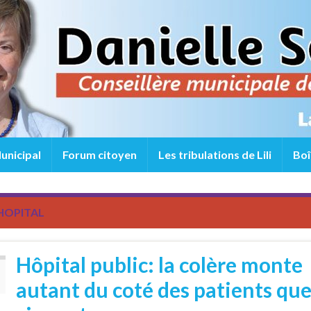
unicipal
Forum citoyen
Les tribulations de Lili
Boî
HOPITAL
Hôpital public: la colère monte
autant du coté des patients qu