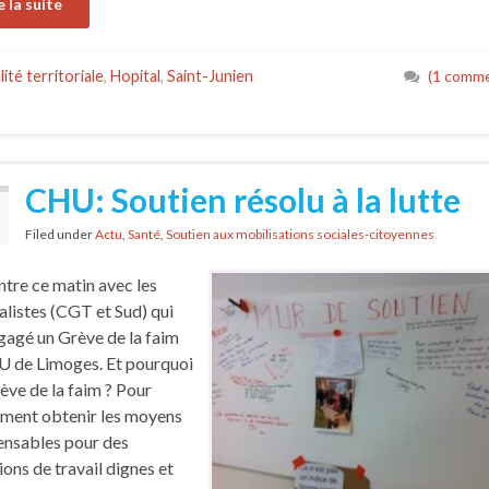
e la suite
lité territoriale
,
Hopital
,
Saint-Junien
(1 comme
CHU: Soutien résolu à la lutte
Filed under
Actu
,
Santé
,
Soutien aux mobilisations sociales-citoyennes
tre ce matin avec les
alistes (CGT et Sud) qui
gagé un Grève de la faim
 de Limoges. Et pourquoi
ève de la faim ? Pour
ment obtenir les moyens
ensables pour des
ions de travail dignes et