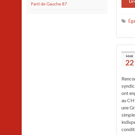
Lir
Parti de Gauche 87
Éga
MAR
22
Rencon
syndic
ont en
au CHU
une Gr
simple
indisp
condit