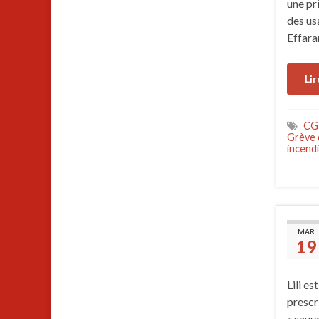
une pr
des us
Effara
Lir
CG
Grève d
incend
MAR
19
Lili es
prescr
« sauve