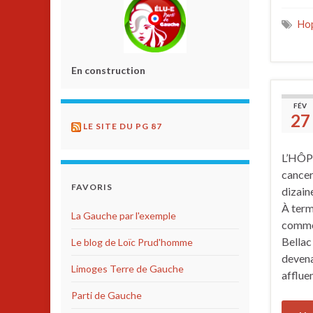
Hop
En construction
FÉV
27
LE SITE DU PG 87
L’HÔP
cancer
FAVORIS
dizain
À terme
La Gauche par l'exemple
comme 
Bellac
Le blog de Loïc Prud'homme
devena
Limoges Terre de Gauche
afflue
Parti de Gauche