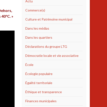
Actu
 Dehors,
Commerce(s)
 40°C. »
Culture et Patrimoine municipal
Dans les médias
Dans les quartiers
Déclarations du groupe LTG
Démocratie locale et vie associative
École
Écologie populaire
Égalité territoriale
Éthique et transparence
Finances municipales