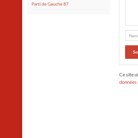
Parti de Gauche 87
Ce site u
données 