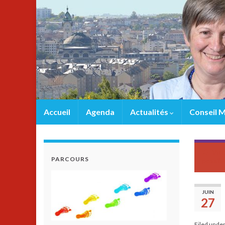
Accueil
Agenda
Actualités
Conseil M
Vite
PARCOURS
possibl
JUIN
27
Filed unde