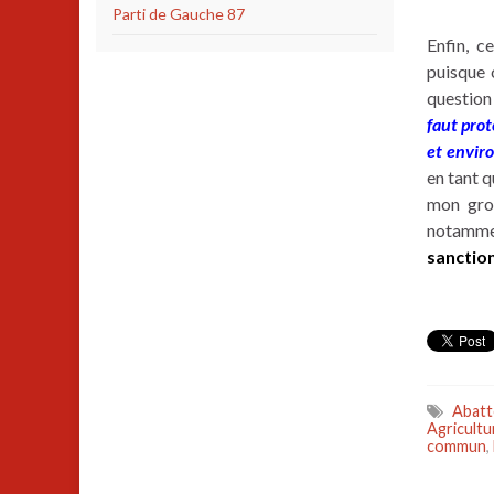
Parti de Gauche 87
Enfin, c
puisque 
question
faut prot
et envir
en tant 
mon gr
notamme
sanctio
Abatt
Agricultu
commun
,