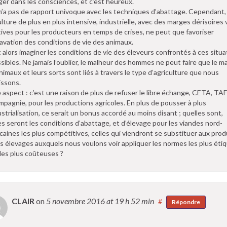
er dans les consciences, et c’est heureux.
n’a pas de rapport univoque avec les techniques d’abattage. Cependant,
ulture de plus en plus intensive, industrielle, avec des marges dérisoires 
ives pour les producteurs en temps de crises, ne peut que favoriser
ravation des conditions de vie des animaux.
ut alors imaginer les conditions de vie des éleveurs confrontés à ces situa
sibles. Ne jamais l’oublier, le malheur des hommes ne peut faire que le m
nimaux et leurs sorts sont liés à travers le type d’agriculture que nous
issons.
 aspect : c’est une raison de plus de refuser le libre échange, CETA, T
mpagnie, pour les productions agricoles. En plus de pousser à plus
ustrialisation, ce serait un bonus accordé au moins disant ; quelles sont,
es seront les conditions d’abattage, et d’élevage pour les viandes nord-
caines les plus compétitives, celles qui viendront se substituer aux prod
s élevages auxquels nous voulons voir appliquer les normes les plus étiq
les plus coûteuses ?
CLAIR
on
5 novembre 2016
at 19 h 52 min
#
Répondre