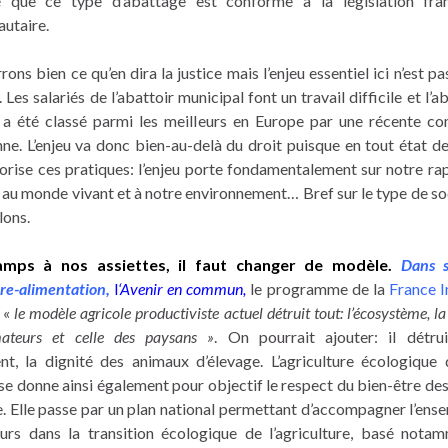
é que ce type d’abattage est conforme à la législation fran
utaire.
ons bien ce qu’en dira la justice mais l’enjeu essentiel ici n’est p
. Les salariés de l’abattoir municipal font un travail difficile et l’a
a été classé parmi les meilleurs en Europe par une récente c
ne. L’enjeu va donc bien-au-delà du droit puisque en tout état de
torise ces pratiques: l’enjeu porte fondamentalement sur notre ra
 au monde vivant et à notre environnement… Bref sur le type de so
lons.
mps à nos assiettes, il faut changer de modèle.
Dans s
ure-alimentation
,
l
‘Avenir en commun,
le programme de la
France 
 «
le modèle agricole productiviste actuel détruit tout: l’écosystème, la
ateurs et celle des paysans »
. On pourrait ajouter: il détr
nt, la dignité des animaux d’élevage. L’agriculture écologique
se donne ainsi également pour objectif le respect du bien-être de
e. Elle passe par un plan national permettant d’accompagner l’ens
eurs dans la transition écologique de l’agriculture, basé nota