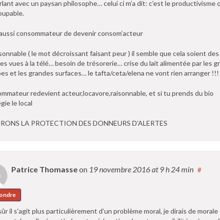
rlant avec un paysan philosophe… celui ci m’a dit: c’est le productivisme 
oupable.
 aussi consommateur de devenir consom’acteur
isonnable ( le mot décroissant faisant peur ) il semble que cela soient des
ères vues à la télé… besoin de trésorerie… crise du lait alimentée par les 
es et les grandes surfaces… le tafta/ceta/elena ne vont rien arranger !!!
mmateur redevient acteur,locavore,raisonnable, et si tu prends du bio
égie le local
RONS LA PROTECTION DES DONNEURS D’ALERTES
Patrice Thomasse
on
19 novembre 2016
at 9 h 24 min
#
ondre
sûr il s’agit plus particulièrement d’un problème moral, je dirais de morale