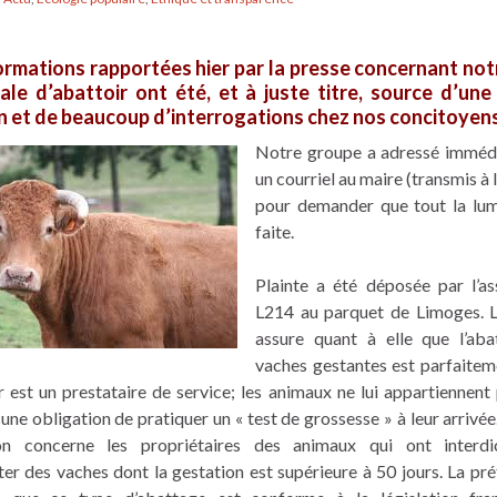
ormations rapportées hier par la presse concernant not
ale d’abattoir ont été, et à juste titre, source d’un
 et de beaucoup d’interrogations chez nos concitoyens
Notre groupe a adressé imméd
un courriel au maire (transmis à 
pour demander que tout la lum
faite.
Plainte a été déposée par l’as
L214 au parquet de Limoges. 
assure quant à elle que l’ab
vaches gestantes est parfaiteme
r est un prestataire de service; les animaux ne lui appartiennent p
ne obligation de pratiquer un « test de grossesse » à leur arrivée
ion concerne les propriétaires des animaux qui ont interdi
ter des vaches dont la gestation est supérieure à 50 jours. La pré