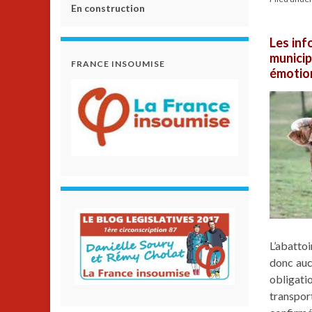
En construction
Les inf
municip
FRANCE INSOUMISE
émotion
L’abattoi
donc aucu
obligat
transpor