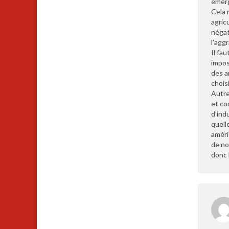
émerg
Cela 
agric
négat
l’agg
Il fa
impos
des a
chois
Autre
et co
d’ind
quell
améri
de no
donc 