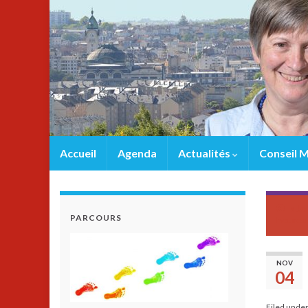
Accueil
Agenda
Actualités
Conseil M
« Je
PARCOURS
heureu
NOV
04
Filed unde