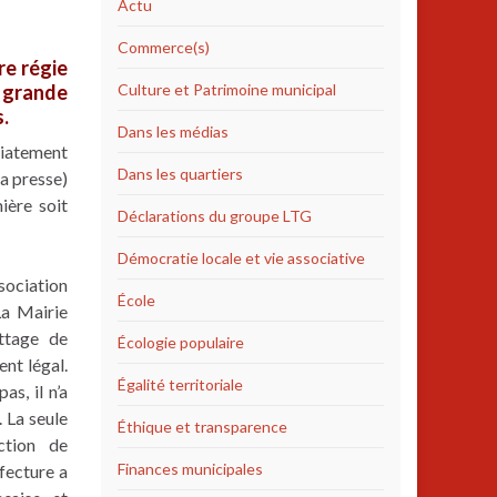
Actu
Commerce(s)
re régie
e grande
Culture et Patrimoine municipal
.
Dans les médias
iatement
Dans les quartiers
la presse)
ière soit
Déclarations du groupe LTG
Démocratie locale et vie associative
sociation
École
La Mairie
attage de
Écologie populaire
nt légal.
Égalité territoriale
as, il n’a
. La seule
Éthique et transparence
ction de
Finances municipales
fecture a