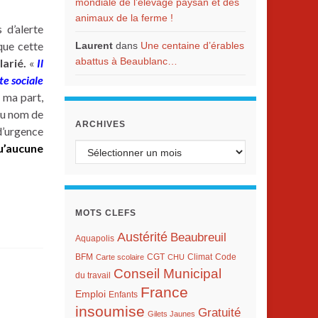
mondiale de l’élevage paysan et des
animaux de la ferme !
 d’alerte
que cette
Laurent
dans
Une centaine d’érables
abattus à Beaublanc…
larié.
«
Il
te sociale
 ma part,
au nom de
ARCHIVES
’urgence
u’aucune
Archives
MOTS CLEFS
Austérité
Beaubreuil
Aquapolis
BFM
Climat
Carte scolaire
CGT
CHU
Code
Conseil Municipal
du travail
France
Emploi
Enfants
insoumise
Gratuité
Gilets Jaunes