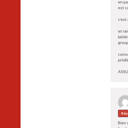
en pa
est c
c’est
et ra
laiti
group
conso
privil
ASSU
Rép
Bien 