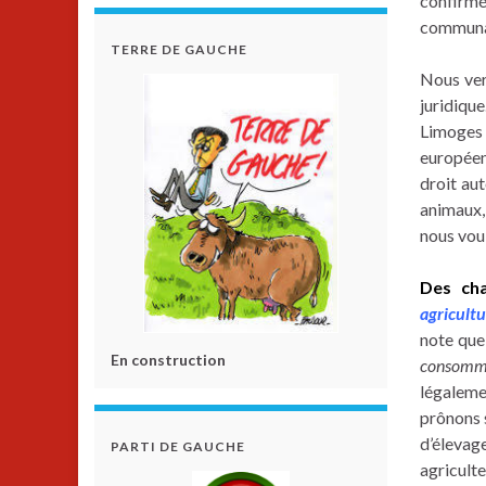
confirm
communa
TERRE DE GAUCHE
Nous verr
juridique
Limoges 
européen
droit au
animaux,
nous vou
Des cha
agricult
note que
En construction
consomm
légaleme
prônons 
d’élevag
PARTI DE GAUCHE
agricult