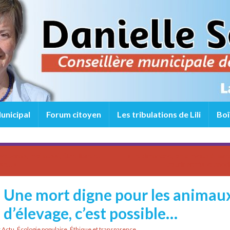
unicipal
Forum citoyen
Les tribulations de Lili
Boî
 voudrais, moi aussi, être libre et
« Le dimanche, on a mieux à fair
se… »
courir après le caddi
Une mort digne pour les animau
d’élevage, c’est possible…
r
Actu
,
Écologie populaire
,
Éthique et transparence