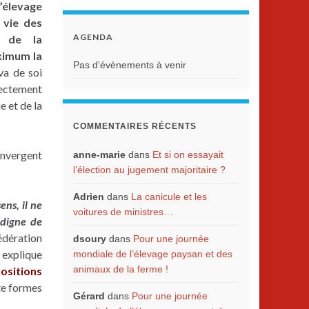
’élevage
 vie des
AGENDA
ve de la
aximum la
Pas d'évènements à venir
 va de soi
rectement
e et de la
COMMENTAIRES RÉCENTS
onvergent
anne-marie
dans
Et si on essayait
l’élection au jugement majoritaire ?
Adrien
dans
La canicule et les
ns, il ne
voitures de ministres…
 digne de
fédération
dsoury
dans
Pour une journée
 explique
mondiale de l’élevage paysan et des
animaux de la ferme !
ositions
te formes
Gérard
dans
Pour une journée