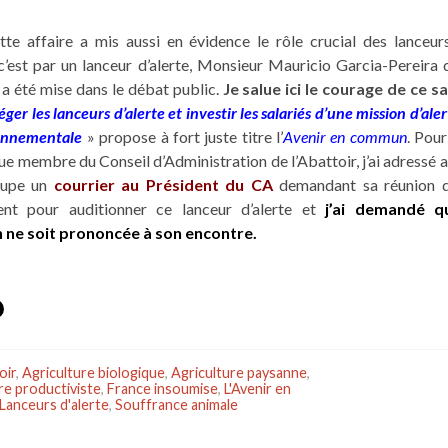
ette affaire a mis aussi en évidence le rôle crucial des lanceurs
c’est par un lanceur d’alerte, Monsieur Mauricio Garcia-Pereira 
 a été mise dans le débat public.
Je salue ici le courage de ce sa
éger les lanceurs d’alerte et investir les salariés d’une mission d’aler
onnementale
» propose à fort juste titre l’
Avenir en commun
. Pour
que membre du Conseil d’Administration de l’Abattoir, j’ai adressé 
oupe un
courrier au Président du CA
demandant sa réunion d
nt pour auditionner ce lanceur d’alerte et
j’ai demandé q
n ne soit prononcée à son encontre.
oir
,
Agriculture biologique
,
Agriculture paysanne
,
re productiviste
,
France insoumise
,
L'Avenir en
Lanceurs d'alerte
,
Souffrance animale