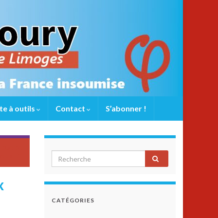
te à outils
Contact
S’abonner !
e que de
e ! »
x
CATÉGORIES