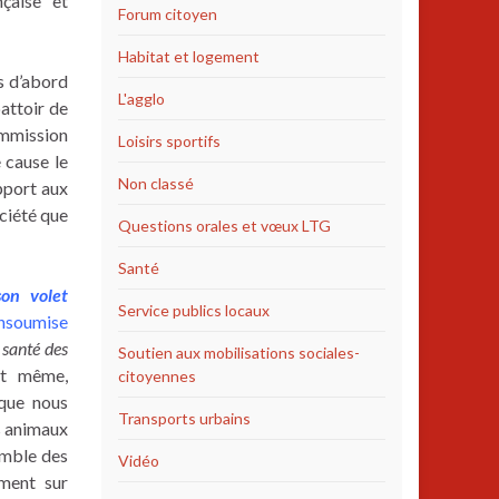
çaise et
Forum citoyen
Habitat et logement
as d’abord
L'agglo
battoir de
ommission
Loisirs sportifs
 cause le
Non classé
pport aux
ciété que
Questions orales et vœux LTG
Santé
on volet
Service publics locaux
Insoumise
 santé des
Soutien aux mobilisations sociales-
uit même,
citoyennes
 que nous
Transports urbains
s animaux
emble des
Vidéo
mment sur