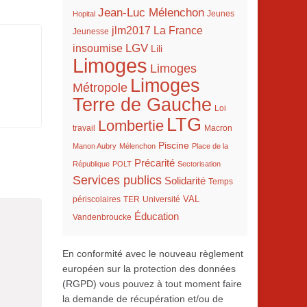
Jean-Luc Mélenchon
Hopital
Jeunes
La France
jlm2017
Jeunesse
LGV
insoumise
Lili
Limoges
Limoges
Limoges
Métropole
Terre de Gauche
Loi
LTG
Lombertie
travail
Macron
Piscine
Manon Aubry
Mélenchon
Place de la
Précarité
République
POLT
Sectorisation
Services publics
Solidarité
Temps
VAL
TER
périscolaires
Université
Éducation
Vandenbroucke
En conformité avec le nouveau règlement
européen sur la protection des données
(RGPD) vous pouvez à tout moment faire
la demande de récupération et/ou de