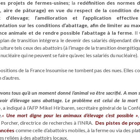
des projets de fermes-usines;
la
redéfinition des normes d
é, aire de pâturage) en vue du respect de la condition de
x d’élevage
;
l’amélioration et l’application effecti
tation sur les conditions d’abattage, afin de limiter au m
nce animale et de rendre possible l’abattage à la ferme
. Il
l plan de transition intégrera le devenir des salariés dépendant di
culture tels ceux des abattoirs (à l’image de la transition énergétiqu
 nucléaire qui ne peuvent se faire qu’avec les salariés du nucléaire).
ositions de la France Insoumise ne tombent pas des nues. Elles c
 d’autres.
vons tous qu’à un moment donné l’animal va être sacrifié. A mon se
voir d’élevage sans abattage. Le problème est celui de la mort
»
, a indiqué à l’AFP Mikel Hiribaren, secrétaire général de la Con
.
«
Une mort digne pour les animaux d’élevage c’est possible »
,
 Porcher, directrice de recherches à l’INRA.
Des pistes de prop
ancées
comme celle d’abattoirs mobiles, à la ferme ou via des pla
es reliées à des abattoirs locaux.