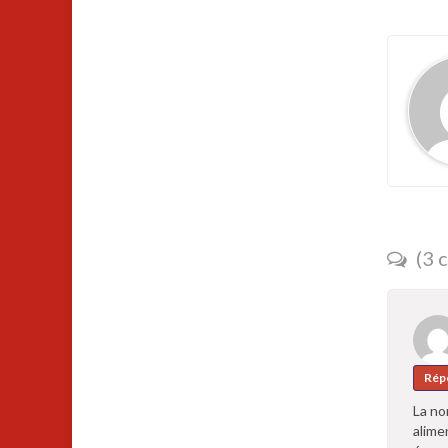
(3 
Rép
La no
alime