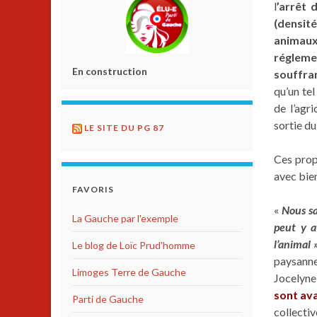
l
’arrêt 
(densit
animau
réglemen
En construction
souffra
qu’un te
de l’agri
sortie du
LE SITE DU PG 87
Ces prop
avec bien
FAVORIS
«
Nous sa
La Gauche par l'exemple
peut y a
l’animal 
Le blog de Loïc Prud'homme
paysanne
Limoges Terre de Gauche
Jocelyne
sont av
Parti de Gauche
collectiv