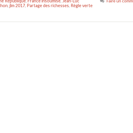
e République
,
France insoumise
,
Jean-Luc
Faire un comm
chon
,
jlm 2017
,
Partage des richesses
,
Règle verte