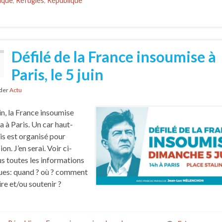
ique
,
Réfugiés
,
République
Défilé de la France insoumise à
Paris, le 5 juin
nder
Actu
uin, la France insoumise
a à Paris. Un car haut-
is est organisé pour
ion. J’en serai. Voir ci-
s toutes les informations
ues: quand ? où ? comment
crire et/ou soutenir ?