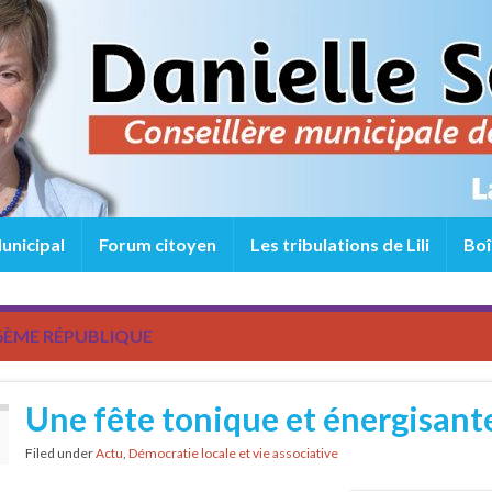
unicipal
Forum citoyen
Les tribulations de Lili
Boî
6ÈME RÉPUBLIQUE
Une fête tonique et énergisante
Filed under
Actu
,
Démocratie locale et vie associative