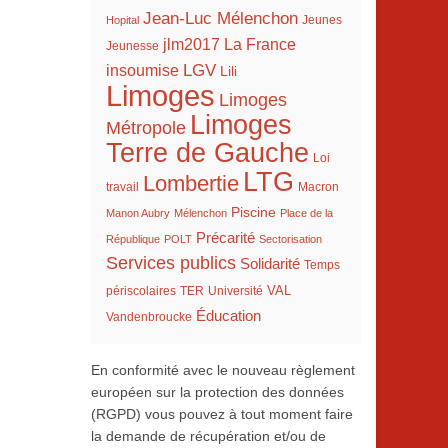
Jean-Luc Mélenchon
Hopital
Jeunes
La France
jlm2017
Jeunesse
LGV
insoumise
Lili
Limoges
Limoges
Limoges
Métropole
Terre de Gauche
Loi
LTG
Lombertie
travail
Macron
Piscine
Manon Aubry
Mélenchon
Place de la
Précarité
République
POLT
Sectorisation
Services publics
Solidarité
Temps
VAL
TER
périscolaires
Université
Éducation
Vandenbroucke
En conformité avec le nouveau règlement
européen sur la protection des données
(RGPD) vous pouvez à tout moment faire
la demande de récupération et/ou de