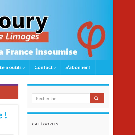
te à outils
Contact
S’abonner !
 !
CATÉGORIES