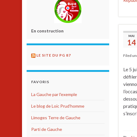
Républ
En construction
MAI
14
LE SITE DU PG 87
Filed u
Le 5 j
défiler
FAVORIS
vienno
l’occas
La Gauche par l'exemple
dessou
pratiq
Le blog de Loïc Prud'homme
s’ins
Limoges Terre de Gauche
Parti de Gauche