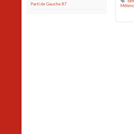
6èm
Parti de Gauche 87
Mélen