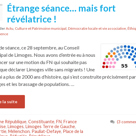
Étrange séance… mais fort
révélatrice !
nder
Actu
,
Culture et Patrimoine municipal
,
Démocratie locale et vie associative
,
Éthiq
rence
de séance, ce 28 septembre, au Conseil
pal de Limoges. Nous avons d’entrée eu à nous
cer sur une motion du FN qui souhaite pas
que déclarer Limoges ville sans migrants ! Une
ui a plus de 2000 ans d’histoire, qui s’est construite précisément par
es et les brassage de populations. …
e la suite
e République
,
Constituante
,
FN
,
France
(3 commen
ise
,
Limoges
,
Limoges Terre de Gauche
,
tie
,
Mélenchon
,
Pauliat-Defaye
,
Place de la