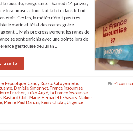
lle réussite, revigorante ! Samedi 14 janvier,
ce Insoumise a donc fait la fête dans le huit-
’en étais. Certes, la météo n’était pas très
ble le matin et l’état des routes guère
ageant… Mais progressivement les rangs de
stance se sont enrichis avec une pointe lors de
férence gesticulée de Julian …
e la suite
e République
,
Candy Russo
,
Citoyenneté
,
(4 commen
tuante
,
Danielle Simonnet
,
France insoumise
,
ierre Frachet
,
Julian Augé
,
La France insoumise
,
s Bastard Club
,
Marie-Bernadette Savary
,
Nadine
re
,
Pierre Paul Danzin
,
Rémy Cholat
,
Urgence