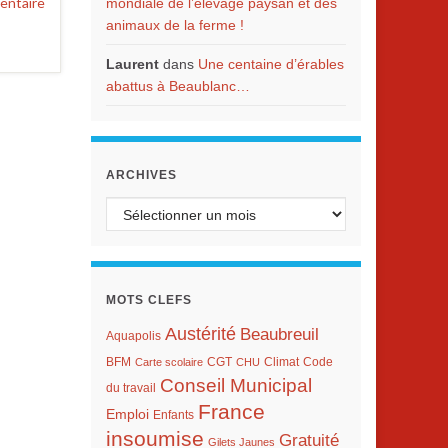
entaire
mondiale de l’élevage paysan et des
animaux de la ferme !
Laurent
dans
Une centaine d’érables
abattus à Beaublanc…
ARCHIVES
Archives
MOTS CLEFS
Austérité
Beaubreuil
Aquapolis
BFM
Climat
Carte scolaire
CGT
CHU
Code
Conseil Municipal
du travail
France
Emploi
Enfants
insoumise
Gratuité
Gilets Jaunes