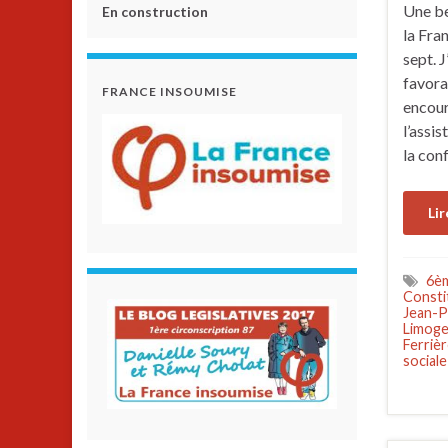
Une be
En construction
la Fran
sept. J
favora
FRANCE INSOUMISE
encour
l’assi
la con
Lir
6èm
Consti
Jean-P
Limoge
Ferriè
sociale