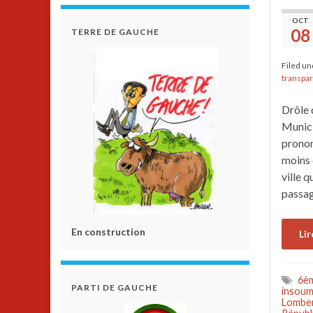
OCT
08
TERRE DE GAUCHE
Filed u
transpa
Drôle 
Munici
pronon
moins 
ville q
passag
En construction
Lir
6èm
PARTI DE GAUCHE
insoum
Lomber