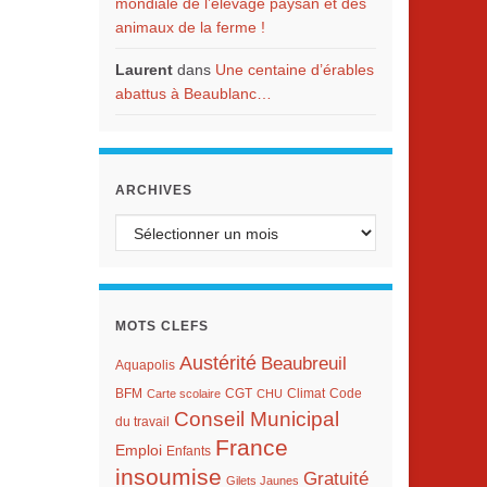
mondiale de l’élevage paysan et des
animaux de la ferme !
Laurent
dans
Une centaine d’érables
abattus à Beaublanc…
ARCHIVES
Archives
MOTS CLEFS
Austérité
Beaubreuil
Aquapolis
BFM
Climat
Carte scolaire
CGT
CHU
Code
Conseil Municipal
du travail
France
Emploi
Enfants
insoumise
Gratuité
Gilets Jaunes