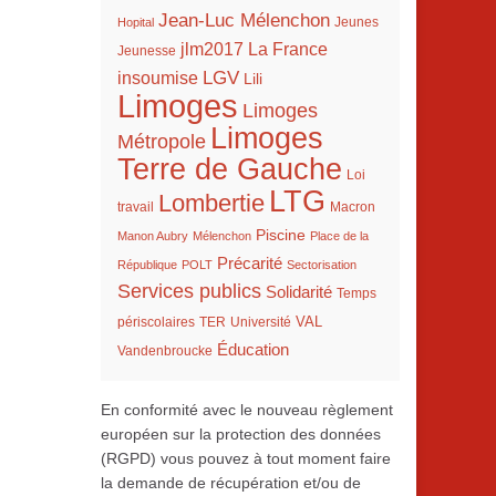
Jean-Luc Mélenchon
Hopital
Jeunes
La France
jlm2017
Jeunesse
LGV
insoumise
Lili
Limoges
Limoges
Limoges
Métropole
Terre de Gauche
Loi
LTG
Lombertie
travail
Macron
Piscine
Manon Aubry
Mélenchon
Place de la
Précarité
République
POLT
Sectorisation
Services publics
Solidarité
Temps
VAL
TER
périscolaires
Université
Éducation
Vandenbroucke
En conformité avec le nouveau règlement
européen sur la protection des données
(RGPD) vous pouvez à tout moment faire
la demande de récupération et/ou de