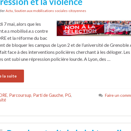
ression et la violence
nder
Actu
,
Soutien aux mobilisations sociales-citoyennes
i 7 mai, alors que les
nt.e.s mobilisé.e.s contre
 ORE et la réforme du bac
ent de bloquer les campus de Lyon 2 et de l’université de Grenoble 
 fait face à des interventions policières cherchant à les déloger. Les
s ont subi une répression policière lourde. A Lyon, des …
e la suite
 ORE
,
Parcoursup
,
Parti de Gauche
,
PG
,
Faire un comm
sité