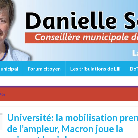
unicipal
Forum citoyen
Les tribulations de Lili
Boî
PG
Université: la mobilisation pre
de l’ampleur, Macron joue la