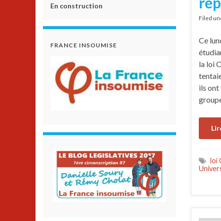
rép
En construction
Filed u
Ce lund
FRANCE INSOUMISE
étudia
la loi
tentai
ils ont
groupe
Lir
loi
Univer