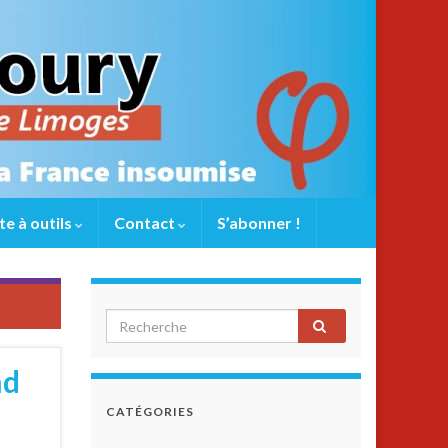
te à outils
Contact
S’abonner !
nd
CATÉGORIES