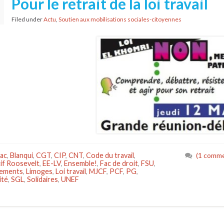
Pour le retrait de la loi travail
Filed under
Actu
,
Soutien aux mobilisations sociales-citoyennes
ac
,
Blanqui
,
CGT
,
CIP
,
CNT
,
Code du travail
,
(1 comme
tif Roosevelt
,
EE-LV
,
Ensemble!
,
Fac de droit
,
FSU
,
iements
,
Limoges
,
Loi travail
,
MJCF
,
PCF
,
PG
,
ité
,
SGL
,
Solidaires
,
UNEF