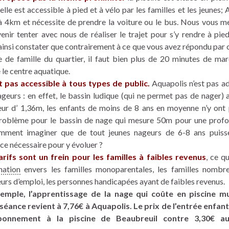
 elle est accessible à pied et à vélo par les familles et les jeunes;
 à 4km et nécessite de prendre la voiture ou le bus. Nous vous m
venir tenter avec nous de réaliser le trajet pour s’y rendre à pied
ainsi constater que contrairement à ce que vous avez répondu par c
 de famille du quartier, il faut bien plus de 20 minutes de ma
 le centre aquatique.
est pas accessible à tous types de public.
Aquapolis n’est pas a
ageurs : en effet, le bassin ludique (qui ne permet pas de nager) 
ur d’ 1,36m, les enfants de moins de 8 ans en moyenne n’y ont 
oblème pour le bassin de nage qui mesure 50m pour une profo
mment imaginer que de tout jeunes nageurs de 6-8 ans puisse
ce nécessaire pour y évoluer ?
arifs sont un frein pour les familles à faibles revenus
, ce q
nation
envers les familles monoparentales, les familles nombre
rs d’emploi, les personnes handicapées ayant de faibles revenus.
emple, l’apprentissage de la nage qui coûte en piscine mu
 séance revient à 7,76€ à Aquapolis. Le prix de l’entrée enfant
bonnement à la piscine de Beaubreuil contre 3,30€ au