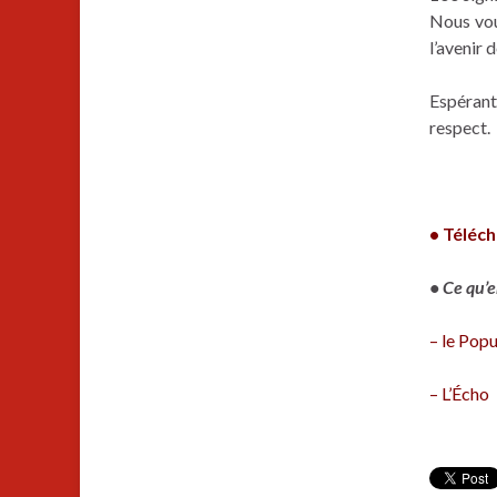
Nous vou
l’avenir 
Espérant 
respect.
• Téléch
• Ce qu’en
– le Popu
– L’Écho