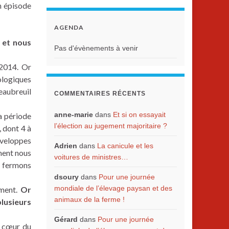
n épisode
AGENDA
 et nous
Pas d'évènements à venir
 2014. Or
ologiques
eaubreuil
COMMENTAIRES RÉCENTS
anne-marie
dans
Et si on essayait
a période
l’élection au jugement majoritaire ?
, dont 4 à
nveloppes
Adrien
dans
La canicule et les
ment nous
voitures de ministres…
, fermons
dsoury
dans
Pour une journée
mondiale de l’élevage paysan et des
ement.
Or
animaux de la ferme !
plusieurs
Gérard
dans
Pour une journée
n cœur du