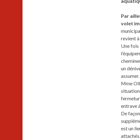
aquatiq
Par aill
volet i
municipa
revient à
Une fois 
l’équipem
chemineme
un dénive
assumer.
Mme Olli
situation
fermeture
entrave à
De façon
supplémen
est un li
attachés.