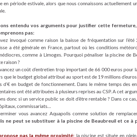
e en période estivale, alors que nous connaissons actuellement u
le.
ons entendu vos arguments pour justifier cette fermeture,
comprenons pas:
vez invoqué comme raison la baisse de fréquentation sur l’été
isse a été générale en France, partout où les conditions météor
médiocres, comme à Limoges. Pourquoi pénaliser la piscine de B
e raison ?
vancez un coût d’entretien trop important de 66 000 euros pour l
rs que le budget global attribué au sport est de 19 millions d’euros
ns d’€ en budget de fonctionnement. Dans le même temps des e
ntaires ont été attribuées à plusieurs reprises au CSP. A cet argu
s donc si un service public se doit d’être rentable ? Dans ce cas
hôpitaux, commissariats…
terminer vous avancez Aquapolis comme solution de remplac
s ne peut se substituer à la piscine de Beaubreuil et ce à 
e propose pas la même proximité:
la piscine est située en plei