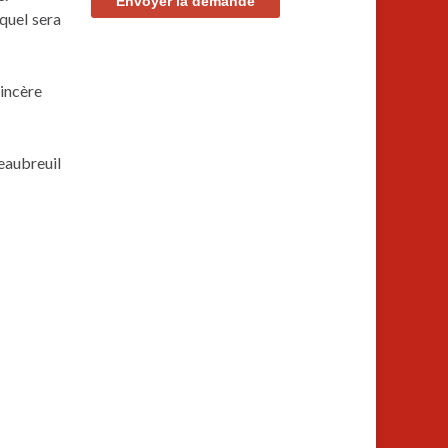
quel sera
sincère
eaubreuil