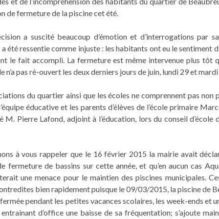
des et de l’incompréhension des habitants du quartier de Beaubreui
on de fermeture de la piscine cet été.
cision a suscité beaucoup d’émotion et d’interrogations par s
 a été ressentie comme injuste : les habitants ont eu le sentiment d
nt le fait accompli. La fermeture est même intervenue plus tôt 
le n’a pas ré-ouvert les deux derniers jours de juin, lundi 29 et mardi 
ciations du quartier ainsi que les écoles ne comprennent pas non p
l’équipe éducative et les parents d’élèves de l’école primaire Marc
é M. Pierre Lafond, adjoint à l’éducation, lors du conseil d’école 
ons à vous rappeler que le 16 février 2015 la mairie avait décla
de fermeture de bassins sur cette année, et qu’en aucun cas Aqu
terait une menace pour le maintien des piscines municipales. Ce
contredites bien rapidement puisque le 09/03/2015, la piscine de B
 fermée pendant les petites vacances scolaires, les week-ends et u
 entrainant d’office une baisse de sa fréquentation; s’ajoute main