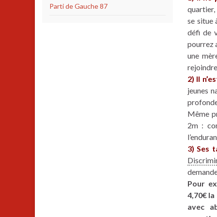
Parti de Gauche 87
quartier,
se situe
défi de 
pourrez 
une mère
rejoindre
2) Il n’
jeunes n
profonde
Même pr
2m : co
l’enduran
3) Ses t
Discrimi
demandeu
Pour ex
4,70€ la
avec a