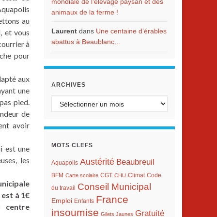
mondiale de l’élevage paysan et des
 Aquapolis
animaux de la ferme !
ettons au
Laurent
dans
Une centaine d’érables
, et vous
abattus à Beaublanc…
ourrier à
rche pour
dapté aux
ARCHIVES
ayant une
Archives
pas pied.
ndeur de
nt avoir
MOTS CLEFS
ui est une
uses, les
Austérité
Beaubreuil
Aquapolis
BFM
Climat
Carte scolaire
CGT
CHU
Code
nicipale
Conseil Municipal
du travail
 est à 1€
France
Emploi
Enfants
 centre
insoumise
Gratuité
Gilets Jaunes