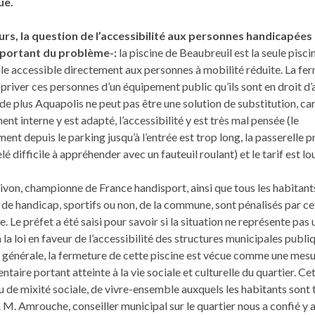
ue.
eurs, la question de l’accessibilité aux personnes handicapées
mportant du problème-:
la piscine de Beaubreuil est la seule pisci
le accessible directement aux personnes à mobilité réduite. La fe
 priver ces personnes d’un équipement public qu’ils sont en droit d’
de plus Aquapolis ne peut pas être une solution de substitution, ca
ent interne y est adapté, l’accessibilité y est très mal pensée (le
nt depuis le parking jusqu’à l’entrée est trop long, la passerelle 
lé difficile à appréhender avec un fauteuil roulant) et le tarif est lo
von, championne de France handisport, ainsi que tous les habitant
 de handicap, sportifs ou non, de la commune, sont pénalisés par ce
. Le préfet a été saisi pour savoir si la situation ne représente pas 
 la loi en faveur de l’accessibilité des structures municipales publi
 générale, la fermeture de cette piscine est vécue comme une mes
taire portant atteinte à la vie sociale et culturelle du quartier. Ce
eu de mixité sociale, de vivre-ensemble auxquels les habitants sont 
 M. Amrouche, conseiller municipal sur le quartier nous a confié y 