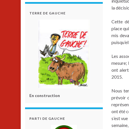
inquiétu
la décisi
TERRE DE GAUCHE
Cette dé
place qui
mis deva
puisqu’el
Les asso
mesure; 
ont alert
2015.
Nous ten
En construction
prévoir 
représen
ont été 
s’est vue
PARTI DE GAUCHE
semaine,