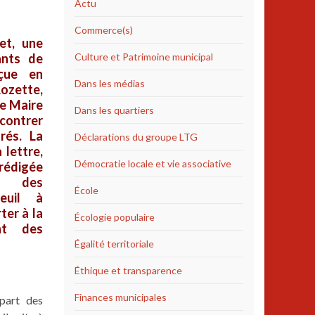
Actu
Commerce(s)
let, une
ants de
Culture et Patrimoine municipal
eçue en
Dans les médias
zette,
le Maire
Dans les quartiers
contrer
rés. La
Déclarations du groupe LTG
 lettre,
Démocratie locale et vie associative
édigée
ar des
École
euil à
ter à la
Écologie populaire
nt des
Égalité territoriale
Éthique et transparence
Finances municipales
part des