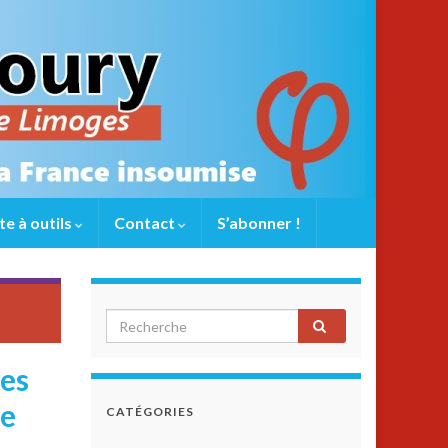
te à outils
Contact
S’abonner !
tants de
uil…
des
re
CATÉGORIES