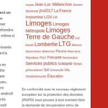
Jean-Luc Mélenchon
Hopital
Jeunes
La France
jlm2017
Jeunesse
 est un
LGV
insoumise
Lili
ne
Limoges
rmer
Limoges
Limoges
attendre.
Métropole
r même si
Terre de Gauche
Loi
LTG
Lombertie
travail
Macron
présente
Piscine
Manon Aubry
Mélenchon
Place de la
urd à
Précarité
République
POLT
Sectorisation
Services publics
Solidarité
s en
Temps
tte
VAL
TER
périscolaires
Université
une
Éducation
Vandenbroucke
ques.
ure
En conformité avec le nouveau règlement
t endroit
européen sur la protection des données
très
(RGPD) vous pouvez à tout moment faire
avoir
la demande de récupération et/ou de