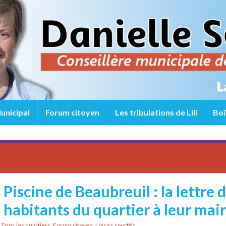
unicipal
Forum citoyen
Les tribulations de Lili
Boî
preuve du pudding…
Un os à ronger pour les habi
Beaubre
Piscine de Beaubreuil : la lettre 
habitants du quartier à leur mai
r
Dans les quartiers
,
Forum citoyen
,
Loisirs sportifs