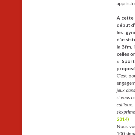
appris à
A cette 
début d’
les gym
d’assist
la Bfm, 
celles o
« Sport
proposé
C’est po
engageme
jeux dans
si vous n
cailloux.
s’exprim
2014)
Nous vou
100 signa