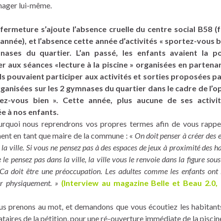
 nager lui-même.
fermeture s’ajoute l’absence cruelle du centre social B58 
année), et l’absence cette année d’activités « sportez-vous b
nases du quartier. L’an passé, les enfants avaient la pos
er aux séances «lecture à la piscine » organisées en partena
ils pouvaient participer aux activités et sorties proposées pa
rganisées sur les 2 gymnases du quartier dans le cadre de l’
ez-vous bien ». Cette année, plus aucune de ses activit
e à nos enfants.
urquoi nous reprendrons vos propres termes afin de vous rappe
nt en tant que maire de la commune : «
On doit penser à créer des 
 la ville. Si vous ne pensez pas à des espaces de jeux à proximité des ha
e le pensez pas dans la ville, la ville vous le renvoie dans la figure sou
 Ca doit être une préoccupation. Les adultes comme les enfants ont
er physiquement. »
(Interview au magazine Belle et Beau 2.0,
s prenons au mot, et demandons que vous écoutiez les habitants
taires de la pétition, pour une ré-ouverture immédiate de la piscin