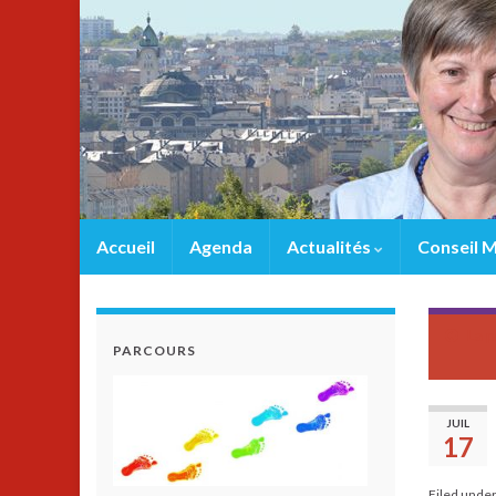
Accueil
Agenda
Actualités
Conseil M
La 
PARCOURS
JUIL
17
Filed unde