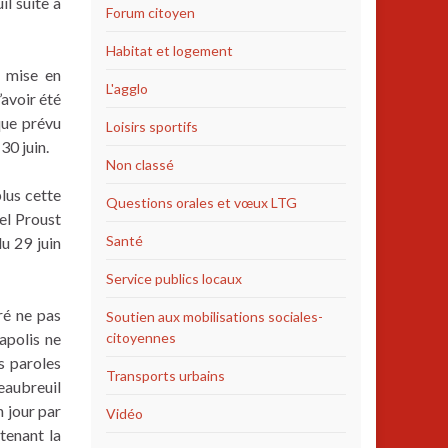
l suite à
Forum citoyen
Habitat et logement
a mise en
L'agglo
’avoir été
que prévu
Loisirs sportifs
30 juin.
Non classé
lus cette
Questions orales et vœux LTG
el Proust
Santé
du 29 juin
Service publics locaux
ré ne pas
Soutien aux mobilisations sociales-
apolis ne
citoyennes
s paroles
Transports urbains
eaubreuil
n jour par
Vidéo
tenant la