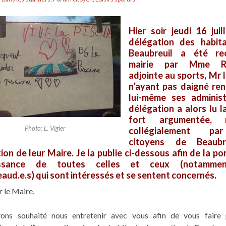
Hier soir jeudi 16 juil
délégation des habit
Beaubreuil a été r
mairie par Mme Ro
adjointe au sports, Mr 
n’ayant pas daigné ren
lui-même ses administ
délégation a alors lu la
fort argumentée, r
Photo: L. Vigier
collégialement p
citoyens de Beaubr
tion de leur Maire. Je la publie ci-dessous afin de la por
issance de toutes celles et ceux (notamme
aud.e.s) qui sont intéressés et se sentent concernés.
 le Maire,
ons souhaité nous entretenir avec vous afin de vous faire 