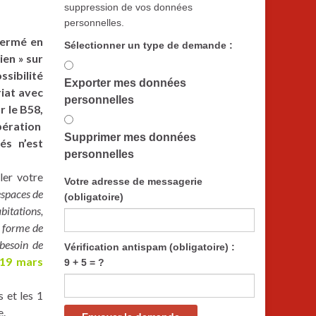
suppression de vos données
personnelles.
(fermé en
Sélectionner un type de demande :
ien » sur
sibilité
Exporter mes données
riat avec
personnelles
r le B58,
opération
Supprimer mes données
és n’est
personnelles
ler votre
Votre adresse de messagerie
espaces de
(obligatoire)
bitations,
s forme de
 besoin de
Vérification antispam (obligatoire) :
 19 mars
9 + 5 = ?
 et les 1
e.