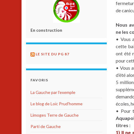
fermetur
de canicu
Nous av
En construction
ne les 
• Vous a
cette ba
ont été 
LE SITE DU PG 87
pour cett
• Vous a
d’été alo
FAVORIS
5 millio
suppléme
La Gauche par l'exemple
demandon
écoles, 
Le blog de Loïc Prud'homme
• Pour 
Limoges Terre de Gauche
Aquapoli
titres :
Parti de Gauche
1) Il n