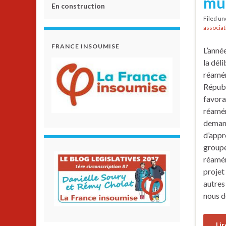
mun
En construction
Filed u
associat
FRANCE INSOUMISE
L’anné
la déli
réamén
Répub
favora
réamé
demand
d’appr
group
réamé
projet
autres
nous d
Lir