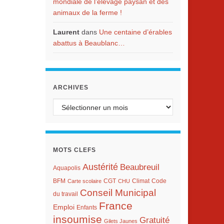
mondiale de l’élevage paysan et des
animaux de la ferme !
Laurent
dans
Une centaine d’érables
abattus à Beaublanc…
ARCHIVES
Archives
MOTS CLEFS
Austérité
Beaubreuil
Aquapolis
BFM
Climat
Carte scolaire
CGT
CHU
Code
Conseil Municipal
du travail
France
Emploi
Enfants
insoumise
Gratuité
Gilets Jaunes