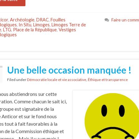
icor
,
Archéologie
,
DRAC
,
Fouilles
Faire un comm
logiques
,
In Situ
,
Limoges
,
Limoges Terre de
e
,
LTG
,
Place de la République
,
Vestiges
logiques
Une belle occasion manquée !
Filed under
Démocratie locale et vie associative
,
Éthique et transparence
ous abstiendrons sur cette
ration. Comme chacun le sait ici,
groupe est signataire de la
 Anticor et sur le fond nous
 tout à fait favorables à la
on de la Commission éthique et
arence… Mais il y a un mais !