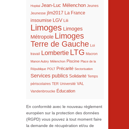
Jean-Luc Mélenchon
Hopital
Jeunes
La France
jlm2017
Jeunesse
LGV
insoumise
Lili
Limoges
Limoges
Limoges
Métropole
Terre de Gauche
Loi
LTG
Lombertie
travail
Macron
Piscine
Manon Aubry
Mélenchon
Place de la
Précarité
République
POLT
Sectorisation
Services publics
Solidarité
Temps
VAL
TER
périscolaires
Université
Éducation
Vandenbroucke
En conformité avec le nouveau règlement
européen sur la protection des données
(RGPD) vous pouvez à tout moment faire
la demande de récupération et/ou de