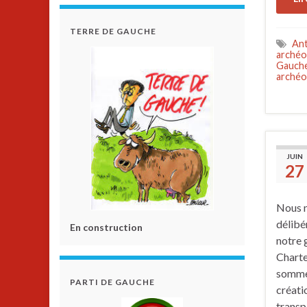
TERRE DE GAUCHE
Ant
archéo
Gauch
archéo
JUIN
27
Nous n
délibé
En construction
notre 
Charte
sommes
PARTI DE GAUCHE
créati
transp