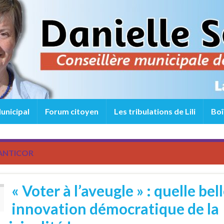
unicipal
Forum citoyen
Les tribulations de Lili
Boî
ANTICOR
« Voter à l’aveugle » : quelle bel
innovation démocratique de la