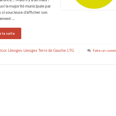
oi la majorité municipale par
s si soucieuse d’afficher son
hement …
e la suite
icor
,
Limoges
,
Limoges Terre de Gauche
,
LTG
Faire un comm