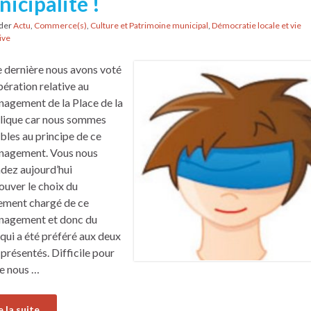
icipalité !
nder
Actu
,
Commerce(s)
,
Culture et Patrimoine municipal
,
Démocratie locale et vie
ive
e dernière nous avons voté
bération relative au
agement de la Place de la
lique car nous sommes
bles au principe de ce
nagement. Vous nous
ez aujourd’hui
ouver le choix du
ement chargé de ce
nagement et donc du
 qui a été préféré aux deux
 présentés. Difficile pour
e nous …
e la suite