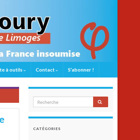
te à outils
Contact
S’abonner !
le
CATÉGORIES