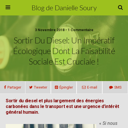
Blog de Danielle Soury
3 Novembre 2018 • 1 Commentaire
Sortir Du Diesel: Un Impératif
Écologique Dont La Faisabilité
Sociale Est Cruciale !
Partager
Tweeter
Épingler
E-mail
SMS
Sortir du diesel et plus largement des énergies
carbonées dans le transport est une urgence d’intérêt
général humain.
«
Si nous