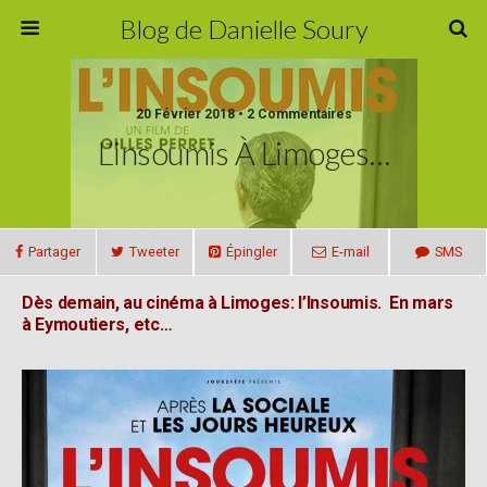
Blog de Danielle Soury
20 Février 2018 • 2 Commentaires
L’insoumis À Limoges…
Partager
Tweeter
Épingler
E-mail
SMS
Dès demain, au cinéma à Limoges: l’Insoumis. En mars
à Eymoutiers, etc…