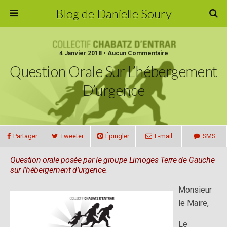
Blog de Danielle Soury
4 Janvier 2018 • Aucun Commentaire
Question Orale Sur L’hébergement
D’urgence
Partager
Tweeter
Épingler
E-mail
SMS
Question orale posée par le groupe Limoges Terre de Gauche
sur l’hébergement d’urgence.
Monsieur
le Maire,
Le