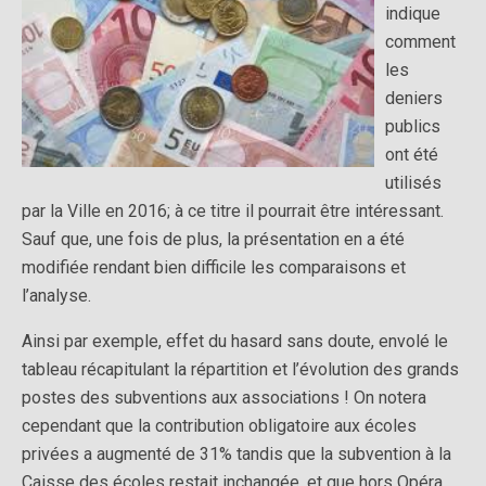
indique
comment
les
deniers
publics
ont été
utilisés
par la Ville en 2016; à ce titre il pourrait être intéressant.
Sauf que, une fois de plus, la présentation en a été
modifiée rendant bien difficile les comparaisons et
l’analyse.
Ainsi par exemple, effet du hasard sans doute, envolé le
tableau récapitulant la répartition et l’évolution des grands
postes des subventions aux associations ! On notera
cependant que la contribution obligatoire aux écoles
privées a augmenté de 31% tandis que la subvention à la
Caisse des écoles restait inchangée, et que hors Opéra,