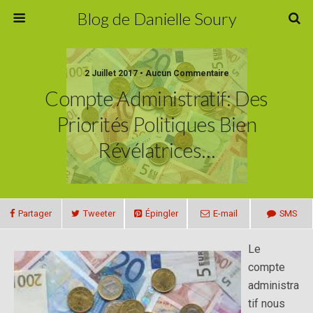
Blog de Danielle Soury
2 Juillet 2017 • Aucun Commentaire
Compte Administratif: Des
Priorités Politiques Bien
Révélatrices…
Partager
Tweeter
Épingler
E-mail
SMS
Le
compte
administra
tif nous