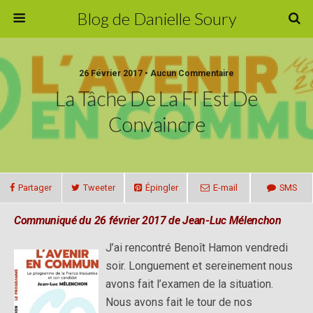
Blog de Danielle Soury
26 Février 2017 • Aucun Commentaire
La Tâche De La FI Est De
Convaincre
Partager
Tweeter
Épingler
E-mail
SMS
Communiqué du 26 février 2017 de Jean-Luc Mélenchon
J’ai rencontré Benoît Hamon vendredi
soir. Longuement et sereinement nous
avons fait l’examen de la situation.
Nous avons fait le tour de nos