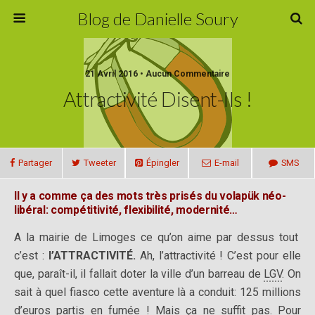
Blog de Danielle Soury
21 Avril 2016 • Aucun Commentaire
Attractivité Disent-Ils !
Partager
Tweeter
Épingler
E-mail
SMS
Il y a comme ça des mots très prisés du volapük néo-
libéral: compétitivité, flexibilité, modernité…
A la mairie de Limoges ce qu’on aime par dessus tout
c’est :
l’ATTRACTIVITÉ.
Ah, l’attractivité ! C’est pour elle
que, paraît-il, il fallait doter la ville d’un barreau de
LGV
. On
sait à quel fiasco cette aventure là a conduit: 125 millions
d’euros partis en fumée ! Mais ça ne suffit pas. Pour