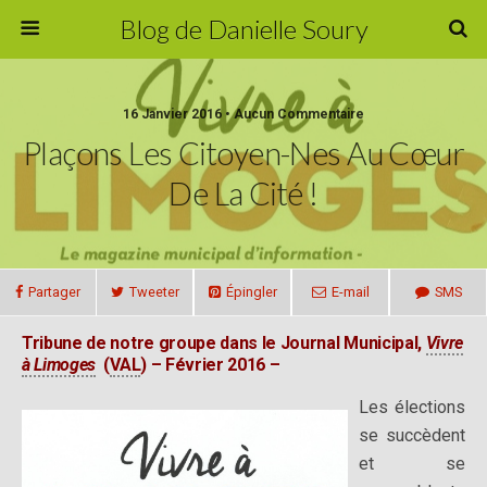
Blog de Danielle Soury
16 Janvier 2016 • Aucun Commentaire
Plaçons Les Citoyen-Nes Au Cœur
De La Cité !
Partager
Tweeter
Épingler
E-mail
SMS
Tribune de notre groupe dans le Journal Municipal,
Vivre
à Limoges
(
VAL
) – Février 2016 –
Les élections
se succèdent
et se