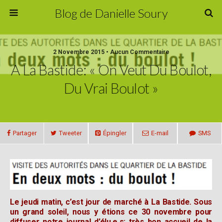
Blog de Danielle Soury
2 Novembre 2015 • Aucun Commentaire
A La Bastide: « On Veut Du Boulot,
Du Vrai Boulot »
Partager
Tweeter
Épingler
E-mail
SMS
Le jeudi matin, c’est jour de marché à La Bastide. Sous
un grand soleil, nous y étions ce 30 novembre pour
diffuser notre journal d’élu.e.s: très bon accueil de la