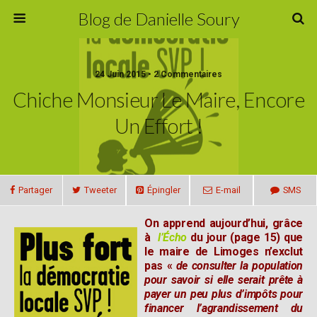
Blog de Danielle Soury
24 Juin 2015 • 2 Commentaires
Chiche Monsieur Le Maire, Encore
Un Effort !
Partager
Tweeter
Épingler
E-mail
SMS
On apprend aujourd’hui, grâce
à
l’Écho
du jour (page 15) que
le maire de Limoges n’exclut
pas «
de consulter la population
pour savoir si elle serait prête à
payer un peu plus d’impôts pour
financer l’agrandissement du