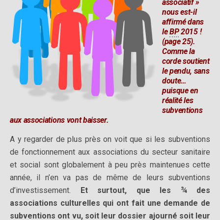
associatif »
nous est-il
affirmé dans
le
BP
2015 !
(page 25).
Comme la
corde soutient
le pendu, sans
doute…
puisque en
réalité les
subventions
aux associations vont baisser.
A y regarder de plus près on voit que si les subventions
de fonctionnement aux associations du secteur sanitaire
et social sont globalement à peu près maintenues cette
année, il n’en va pas de même de leurs subventions
d’investissement.
Et surtout, que les ¾ des
associations culturelles qui ont fait une demande de
subventions ont vu, soit leur dossier ajourné soit leur