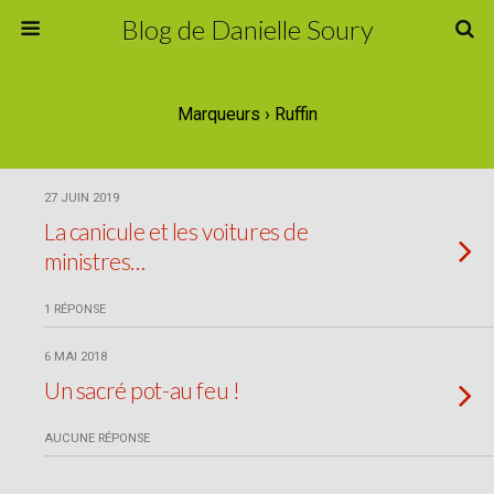
Blog de Danielle Soury
Marqueurs › Ruffin
27 JUIN 2019
La canicule et les voitures de
ministres…
1 RÉPONSE
6 MAI 2018
Un sacré pot-au feu !
AUCUNE RÉPONSE