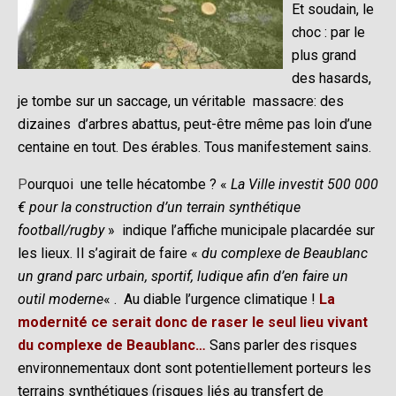
Et soudain, le
choc : par le
plus grand
des hasards,
je tombe sur un saccage, un véritable massacre: des
dizaines d’arbres abattus, peut-être même pas loin d’une
centaine en tout. Des érables. Tous manifestement sains.
P
ourquoi une telle hécatombe ? «
La Ville investit 500 000
€ pour la construction d’un terrain synthétique
football/rugby
» indique l’affiche municipale placardée sur
les lieux. Il s’agirait de faire «
du complexe de Beaublanc
un grand parc urbain, sportif, ludique afin d’en faire un
outil moderne
« . Au diable l’urgence climatique !
La
modernité ce serait donc de raser le seul lieu vivant
du complexe de Beaublanc…
Sans parler des risques
environnementaux dont sont potentiellement porteurs les
terrains synthétiques (risques liés au transfert de