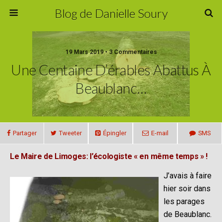
Blog de Danielle Soury
19 Mars 2019 • 3 Commentaires
Une Centaine D’érables Abattus À
Beaublanc…
Partager
Tweeter
Épingler
E-mail
SMS
Le Maire de Limoges: l’écologiste « en même temps » !
J’avais à faire
hier soir dans
les parages
de Beaublanc.