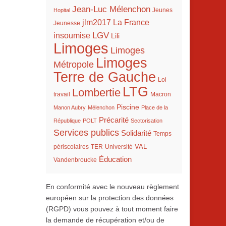
Jean-Luc Mélenchon
Hopital
Jeunes
La France
jlm2017
Jeunesse
LGV
insoumise
Lili
Limoges
Limoges
Limoges
Métropole
Terre de Gauche
Loi
LTG
Lombertie
travail
Macron
Piscine
Manon Aubry
Mélenchon
Place de la
Précarité
République
POLT
Sectorisation
Services publics
Solidarité
Temps
VAL
TER
périscolaires
Université
Éducation
Vandenbroucke
En conformité avec le nouveau règlement
européen sur la protection des données
(RGPD) vous pouvez à tout moment faire
la demande de récupération et/ou de