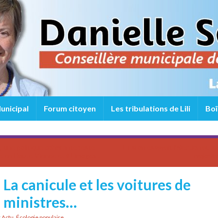
unicipal
Forum citoyen
Les tribulations de Lili
Boî
, une politique cohérente reste
Et si on essayait l’élection au 
e en Haute-Vienne et à Limoges !
majorita
La canicule et les voitures de
ministres…
r
Actu
,
Écologie populaire