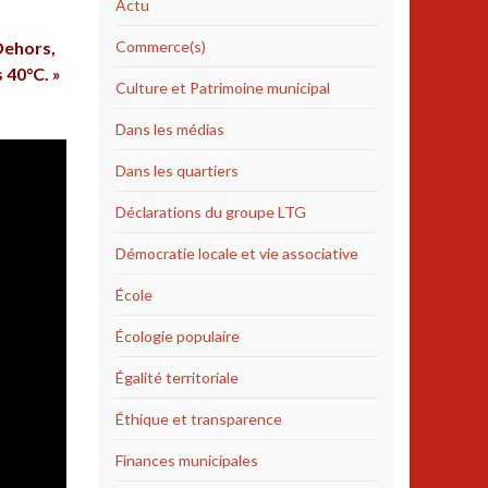
Actu
 Dehors,
Commerce(s)
 40°C. »
Culture et Patrimoine municipal
Dans les médias
Dans les quartiers
Déclarations du groupe LTG
Démocratie locale et vie associative
École
Écologie populaire
Égalité territoriale
Éthique et transparence
Finances municipales