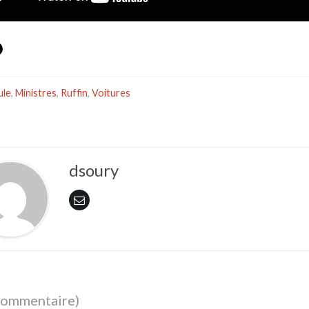
ule
,
Ministres
,
Ruffin
,
Voitures
dsoury
commentaire)