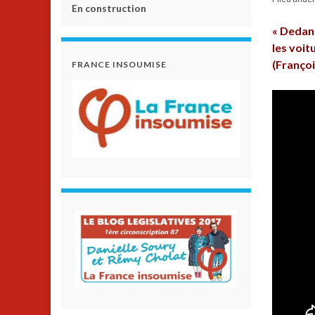
En construction
« Dedans
les voit
(Françoi
FRANCE INSOUMISE