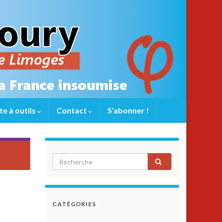
te à outils
Contact
S’abonner !
jugement
ire ?
CATÉGORIES