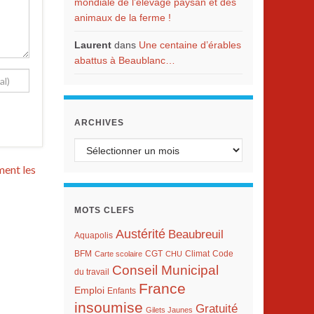
mondiale de l’élevage paysan et des
animaux de la ferme !
Laurent
dans
Une centaine d’érables
abattus à Beaublanc…
ARCHIVES
Archives
ment les
MOTS CLEFS
Austérité
Beaubreuil
Aquapolis
BFM
Climat
Carte scolaire
CGT
CHU
Code
Conseil Municipal
du travail
France
Emploi
Enfants
insoumise
Gratuité
Gilets Jaunes