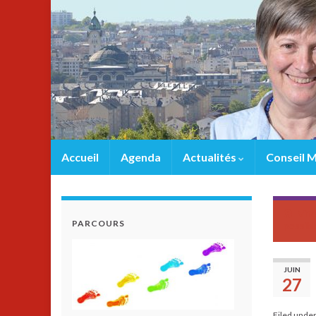
Accueil
Agenda
Actualités
Conseil M
Vite
PARCOURS
possibl
JUIN
27
Filed unde