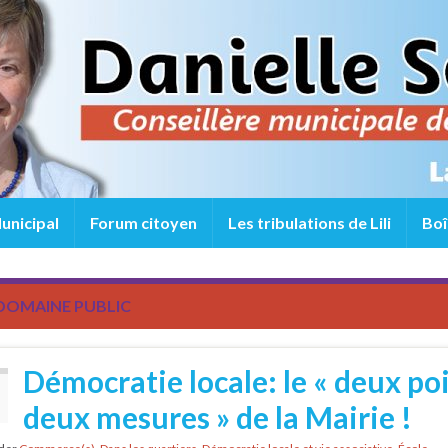
unicipal
Forum citoyen
Les tribulations de Lili
Boî
DOMAINE PUBLIC
Démocratie locale: le « deux poi
deux mesures » de la Mairie !