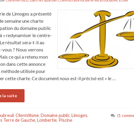
nder
Commerce(s)
,
Dans les quartiers
,
Démocratie locale et vie associative
,
École
rie de Limoges a présenté
 de semaine une charte
pation du domaine public
 à « redynamiser le centre-
. Le résultat sera-t-il au
-vous ? Nous verrons
Mais ce qui a retenu mon
ion dans cette annonce
la méthode utilisée pour
er cette charte. Ce document nous est-il précisé est « le …
e la suite
ubreuil
,
Clientélisme
,
Domaine public
,
Limoges
,
(1 comme
s Terre de Gauche
,
Lombertie
,
Piscine