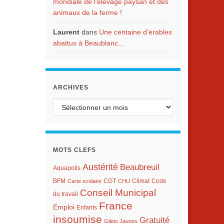
mondiale de l’élevage paysan et des
animaux de la ferme !
Laurent
dans
Une centaine d’érables
abattus à Beaublanc…
ARCHIVES
Archives
MOTS CLEFS
Austérité
Beaubreuil
Aquapolis
BFM
Climat
Carte scolaire
CGT
CHU
Code
Conseil Municipal
du travail
France
Emploi
Enfants
insoumise
Gratuité
Gilets Jaunes