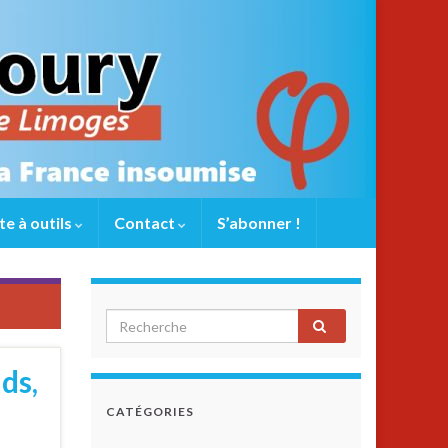
te à outils
Contact
S’abonner !
ds,
CATÉGORIES