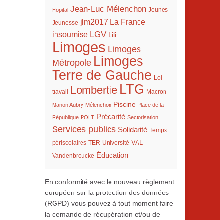
Jean-Luc Mélenchon
Hopital
Jeunes
La France
jlm2017
Jeunesse
LGV
insoumise
Lili
Limoges
Limoges
Limoges
Métropole
Terre de Gauche
Loi
LTG
Lombertie
travail
Macron
Piscine
Manon Aubry
Mélenchon
Place de la
Précarité
République
POLT
Sectorisation
Services publics
Solidarité
Temps
VAL
TER
périscolaires
Université
Éducation
Vandenbroucke
En conformité avec le nouveau règlement
européen sur la protection des données
(RGPD) vous pouvez à tout moment faire
la demande de récupération et/ou de