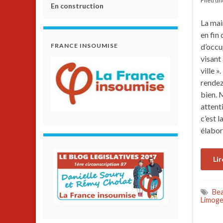
Filed u
En construction
La mai
en fin
FRANCE INSOUMISE
d’occu
visant
ville »
rendez
bien. 
attent
c’est 
élabor
Lir
Bea
Limoge