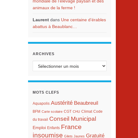
mondiale de l’élevage paysan et des
animaux de la ferme !
Laurent
dans
Une centaine d’érables
abattus à Beaublanc…
ARCHIVES
Archives
MOTS CLEFS
Austérité
Beaubreuil
Aquapolis
BFM
Climat
Carte scolaire
CGT
CHU
Code
Conseil Municipal
du travail
France
Emploi
Enfants
insoumise
Gratuité
Gilets Jaunes