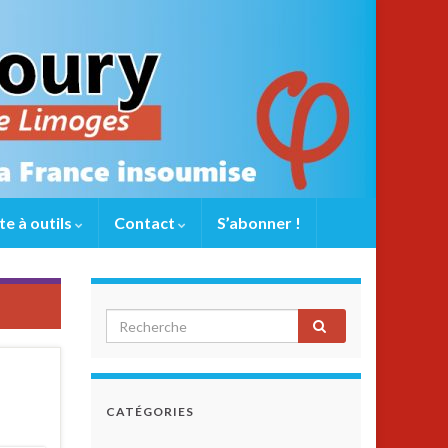
te à outils
Contact
S’abonner !
CATÉGORIES