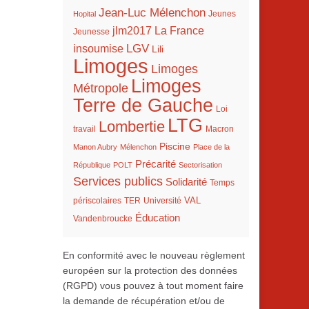
Jean-Luc Mélenchon
Hopital
Jeunes
La France
jlm2017
Jeunesse
LGV
insoumise
Lili
Limoges
Limoges
Limoges
Métropole
Terre de Gauche
Loi
LTG
Lombertie
travail
Macron
Piscine
Manon Aubry
Mélenchon
Place de la
Précarité
République
POLT
Sectorisation
Services publics
Solidarité
Temps
VAL
TER
périscolaires
Université
Éducation
Vandenbroucke
En conformité avec le nouveau règlement
européen sur la protection des données
(RGPD) vous pouvez à tout moment faire
la demande de récupération et/ou de