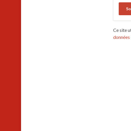
Ce site u
données 