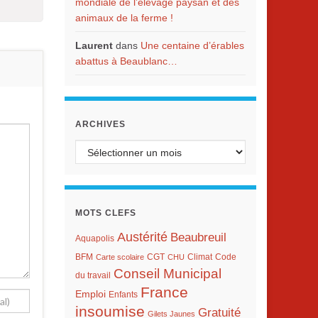
mondiale de l’élevage paysan et des
animaux de la ferme !
Laurent
dans
Une centaine d’érables
abattus à Beaublanc…
ARCHIVES
Archives
MOTS CLEFS
Austérité
Beaubreuil
Aquapolis
BFM
Climat
Carte scolaire
CGT
CHU
Code
Conseil Municipal
du travail
France
Emploi
Enfants
insoumise
Gratuité
Gilets Jaunes