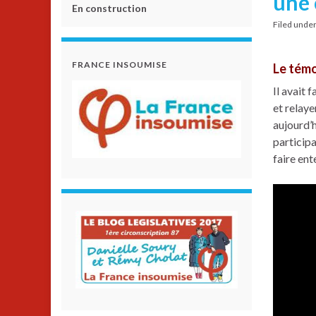
une 
En construction
Filed unde
FRANCE INSOUMISE
Le témo
Il avait 
et relaye
aujourd’h
participa
faire en