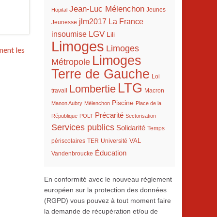
Jean-Luc Mélenchon
Hopital
Jeunes
La France
jlm2017
Jeunesse
LGV
insoumise
Lili
Limoges
Limoges
ment les
Limoges
Métropole
Terre de Gauche
Loi
LTG
Lombertie
travail
Macron
Piscine
Manon Aubry
Mélenchon
Place de la
Précarité
République
POLT
Sectorisation
Services publics
Solidarité
Temps
VAL
TER
périscolaires
Université
Éducation
Vandenbroucke
En conformité avec le nouveau règlement
européen sur la protection des données
(RGPD) vous pouvez à tout moment faire
la demande de récupération et/ou de