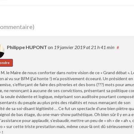
commentaire)
Philippe HUPONT
on
19 janvier 2019
at 21 h 41 min
#
ondre
 M. le Maire de nous conforter dans notre vision de ce « Grand débat ». 
’en ai vu sur BFM (j’ai honte !) m’a positivement écoeuré. Un président en
emise, s’efforçant de faire des pitreries et des bons (???) mots pour amus
ie, ne renonçant à aucune de ses convictions, présentant sa politique 
 la seule évidente et logique, méprisant son auditoire pourtant composé
sentants du peuple au plus près des réalités et nous menaçant de son
ité de sa soi-disant légitimité … Ce fut un spectacle d’une bien piètre qua
ignol de bas étage, du one-man-show pathétique. Oh bien sûr il y en a 
l’assistance pour applaudir, s’esbaudir, mettre un peu de « oh » de « ah », 
vo » sur cette triste prestation mais, même ceux-là ont dû sérieusement
 !