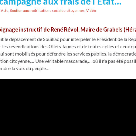
campagne aux frais de l’État…
r
Actu
,
Soutien aux mobilisations sociales-citoyennes
,
Vidéo
ignage instructif de René Révol, Maire de Grabels (Héra
fait le déplacement de Souillac pour interpeler le Président de la Ré
r les revendications des Gilets Jaunes et de toutes celles et ceux qu
ui sont mobilisés pour défendre les services publics, la démocratie
tion citoyenne,… Une véritable mascarade,… où il n’a pas été possi
tendre la voix du peuple…