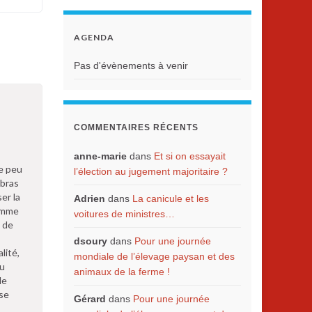
AGENDA
Pas d'évènements à venir
COMMENTAIRES RÉCENTS
anne-marie
dans
Et si on essayait
Le peu
l’élection au jugement majoritaire ?
 bras
er la
Adrien
dans
La canicule et les
comme
voitures de ministres…
 de
dsoury
dans
Pour une journée
lité,
mondiale de l’élevage paysan et des
eu
animaux de la ferme !
de
 se
Gérard
dans
Pour une journée