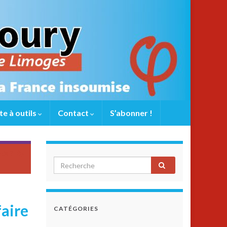
te à outils
Contact
S’abonner !
els ?
aire
CATÉGORIES