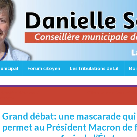
unicipal
Forum citoyen
Les tribulations de Lili
Boî
dernière bière avant
Gilets Jaunes: tous crimin
ndrement…
Grand débat: une mascarade qui
permet au Président Macron de f