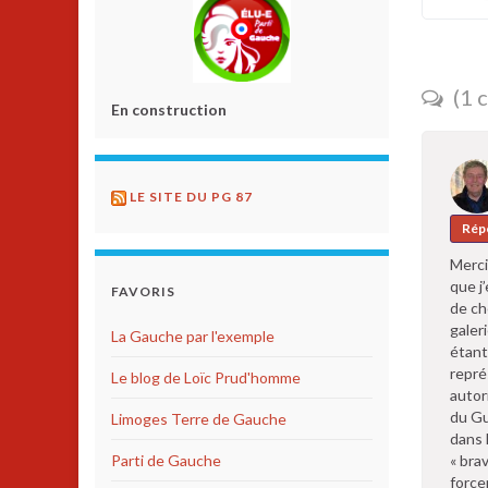
(1 
En construction
LE SITE DU PG 87
Rép
Merci
que j
FAVORIS
de ch
galer
La Gauche par l'exemple
étant
repré
Le blog de Loïc Prud'homme
autor
du Gu
Limoges Terre de Gauche
dans 
Parti de Gauche
« bra
forcer