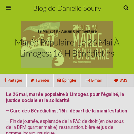
Blog de Danielle Soury
19 Mai 2018 • Aucun Commentaire
Marée Populaire, Le 26 Mai À
Limoges: 16 H Bénédictins
Partager
Tweeter
Épingler
E-mail
SMS
Le 26 mai, marée populaire à Limoges
pour l’égalité, la
justice sociale et la solidarité
– Gare des Bénédictins, 16h: départ de la manifestation
– Fin de journée, esplanade de la FAC de droit (en dessous
de la BFM quartier mairie): restauration, bière et jus de
pomme locaux, musique…