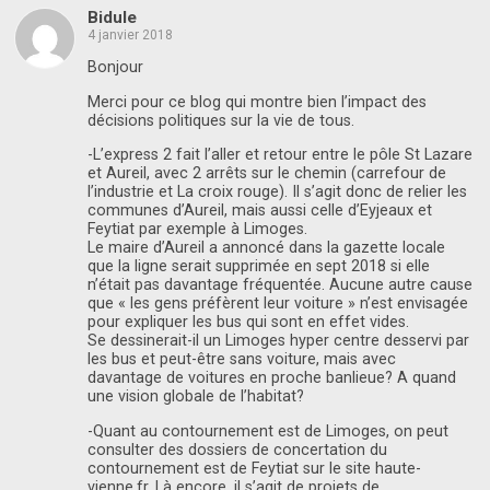
Bidule
4 janvier 2018
Bonjour
Merci pour ce blog qui montre bien l’impact des
décisions politiques sur la vie de tous.
-L’express 2 fait l’aller et retour entre le pôle St Lazare
et Aureil, avec 2 arrêts sur le chemin (carrefour de
l’industrie et La croix rouge). Il s’agit donc de relier les
communes d’Aureil, mais aussi celle d’Eyjeaux et
Feytiat par exemple à Limoges.
Le maire d’Aureil a annoncé dans la gazette locale
que la ligne serait supprimée en sept 2018 si elle
n’était pas davantage fréquentée. Aucune autre cause
que « les gens préfèrent leur voiture » n’est envisagée
pour expliquer les bus qui sont en effet vides.
Se dessinerait-il un Limoges hyper centre desservi par
les bus et peut-être sans voiture, mais avec
davantage de voitures en proche banlieue? A quand
une vision globale de l’habitat?
-Quant au contournement est de Limoges, on peut
consulter des dossiers de concertation du
contournement est de Feytiat sur le site haute-
vienne.fr. Là encore, il s’agit de projets de