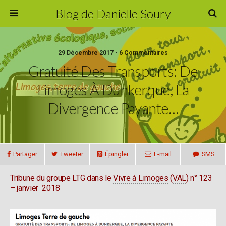
Blog de Danielle Soury
29 Décembre 2017 • 6 Commentaires
Gratuité Des Transports: De
Limoges À Dunkerque, La
Divergence Payante…
Partager
Tweeter
Épingler
E-mail
SMS
Tribune du groupe LTG dans le
Vivre à Limoges
(
VAL
) n° 123
– janvier 2018