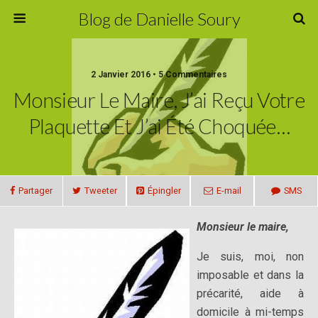
Blog de Danielle Soury
2 Janvier 2016 • 5 Commentaires
Monsieur Le Maire, J’ai Reçu Votre
Plaquette Et J’ai Été Choquée…
Partager
Tweeter
Épingler
E-mail
SMS
Monsieur le maire,
Je suis, moi, non
imposable et dans la
précarité, aide à
domicile à mi-temps